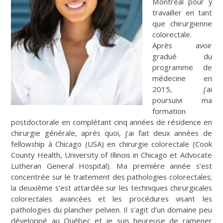
Montréal pour y
travailler en tant
que chirurgienne
colorectale.
Après avoir
gradué du
programme de
médecine en
2015, j’ai
poursuivi ma
formation
postdoctorale en complétant cinq années de résidence en
chirurgie générale, après quoi, j’ai fait deux années de
fellowship à Chicago (USA) en chirurgie colorectale (
Cook
County Health, University of Illinois in Chicago
et
Advocate
Lutheran General Hospital)
. Ma première année s’est
concentrée sur le traitement des pathologies colorectales;
la deuxième s’est attardée sur les techniques chirurgicales
colorectales avancées et les procédures visant les
pathologies du plancher pelvien. Il s’agit d’un domaine peu
développé au Québec et je suis heureuse de ramener