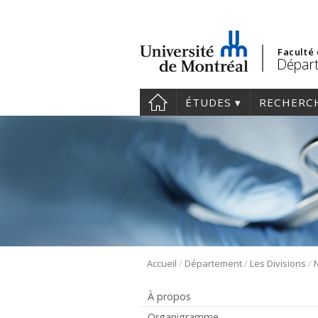
Faculté
Départ
ÉTUDES
RECHERC
/
/
/
Accueil
Département
Les Divisions
À propos
Organigramme