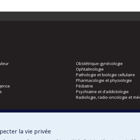
uleur
Obstétrique-gynécologie
Ophtalmologie
Pathologie et biologie cellulaire
Pharmacologie et physiologie
gence
Pédiatrie
ie
Psychiatrie et d’addictologie
Radiologie, radio-oncologie et mé
Directions
 physique
DPC
ecter la vie privée
CPASS
Éthique clinique