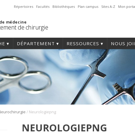
Répertoires
Facultés
Bibliothèques
Plan campus
Sites A-Z
Mon porta
 de médecine
ement de chirurgie
HE
DÉPARTEMENT
RESSOURCES
NOUS JO
/
Neurochirurgie
Neurologiepng
NEUROLOGIEPNG