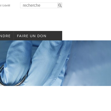
il UdeM
INDRE
FAIRE UN DON