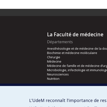
La Faculté de médecine
Départements
Anesthésiologie et de médecine de la do
Biochimie et médecine moléculaire
Chirurgie
Médecine
Médecine de famille et de médecine d’ur
Microbiologie, infectiologie et immunolog
Neurosciences
Nutrition
Écoles
Kinésiologie et des sciences de l’activité
L’UdeM reconnaît l’importance de resp
Orthophonie et audiologie
Réadaptation