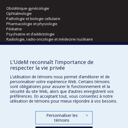
Obstétrique-gynécologie
Ophtalmologie
Pathologie et biologie cellulaire
Pharmacologie et physiologie
Pédiatrie
Psychiatrie et d’addictologie
Radiologie, radio-oncologie et médecine nucléaire
Écoles
L’UdeM reconnaît l’importance de
Kinésiologie et des sciences de l’activité physique
respecter la vie privée
Orthophonie et audiologie
L’utilisation de témoins nous permet d’améliorer et de
Réadaptation
personnaliser votre expérience Web. Certains témoins
sont obligatoires pour assurer le fonctionnement et la
Directions
sécurité du site Web, alors que d’autres enregistrent vos
préférences. En acceptant tout, vous consentez à notre
DPC
utilisation de témoins pour mieux répondre à vos besoins.
CPASS
Éthique clinique
Personnaliser les
>
témoins