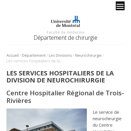
Faculté de médecine
Département de chirurgie
/
/
/
/
Accueil
Département
Les Divisions
Neurochirurgie
Les services hospitaliers de la division de neurochirurgie
LES SERVICES HOSPITALIERS DE LA
DIVISION DE NEUROCHIRURGIE
Centre Hospitalier Régional de Trois-
Rivières
Le service de
neurochirurgie
du Centre