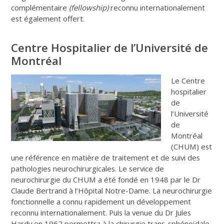
complémentaire
(fellowship)
reconnu internationalement
est également offert.
Centre Hospitalier de l’Université de
Montréal
Le Centre
hospitalier
de
l’Université
de
Montréal
(CHUM) est
une référence en matière de traitement et de suivi des
pathologies neurochirurgicales. Le service de
neurochirurgie du CHUM a été fondé en 1948 par le Dr
Claude Bertrand à l’Hôpital Notre-Dame. La neurochirurgie
fonctionnelle a connu rapidement un développement
reconnu internationalement. Puis la venue du Dr Jules
Hardy en 1962 permettra à la chirurgie trans-sphénoïdale