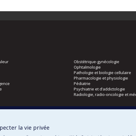
uleur
Obstétrique-gynécologie
Ophtalmologie
Pathologie et biologie cellulaire
Pharmacologie et physiologie
gence
Pédiatrie
ie
Psychiatrie et d’addictologie
Radiologie, radio-oncologie et mé
Directions
 physique
DPC
ecter la vie privée
CPASS
Éthique clinique