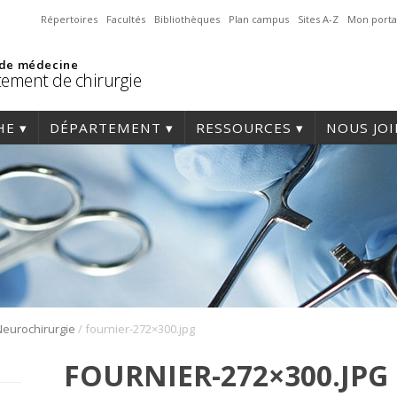
Répertoires
Facultés
Bibliothèques
Plan campus
Sites A-Z
Mon porta
 de médecine
ement de chirurgie
HE
DÉPARTEMENT
RESSOURCES
NOUS JO
/
Neurochirurgie
fournier-272×300.jpg
FOURNIER-272×300.JPG