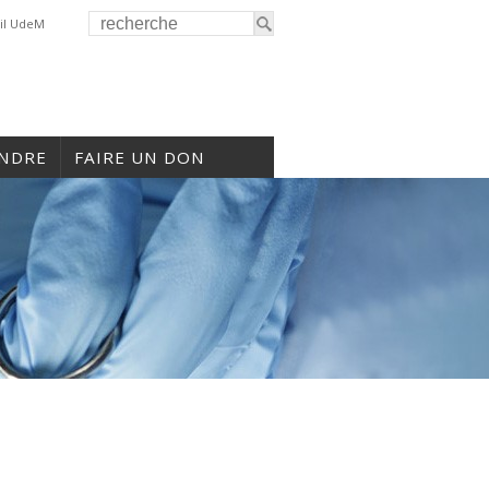
il UdeM
INDRE
FAIRE UN DON