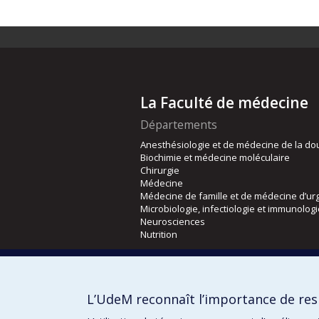
La Faculté de médecine
Départements
Anesthésiologie et de médecine de la do
Biochimie et médecine moléculaire
Chirurgie
Médecine
Médecine de famille et de médecine d’ur
Microbiologie, infectiologie et immunolog
Neurosciences
Nutrition
Écoles
Kinésiologie et des sciences de l’activité
L’UdeM reconnaît l’importance de resp
Orthophonie et audiologie
Réadaptation