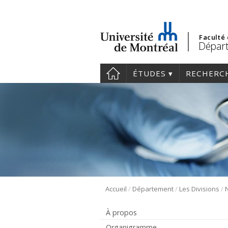
Faculté
Départ
ÉTUDES
RECHERC
/
/
/
Accueil
Département
Les Divisions
À propos
Organigramme