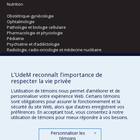
Nutrition
Obstétrique-gynécologie
Ophtalmologie
Pathologie et biologie cellulaire
Pharmacologie et physiologie
Pédiatrie
Psychiatrie et d’addictologie
Radiologie, radio-oncologie et médecine nucléaire
Écoles
L’UdeM reconnaît l’importance de
Kinésiologie et des sciences de l’activité physique
respecter la vie privée
Orthophonie et audiologie
L’utilisation de témoins nous permet d’améliorer et de
Réadaptation
personnaliser votre expérience Web. Certains témoins
sont obligatoires pour assurer le fonctionnement et la
Directions
sécurité du site Web, alors que d’autres enregistrent vos
préférences. En acceptant tout, vous consentez à notre
DPC
utilisation de témoins pour mieux répondre à vos besoins.
CPASS
Éthique clinique
Personnaliser les
>
témoins