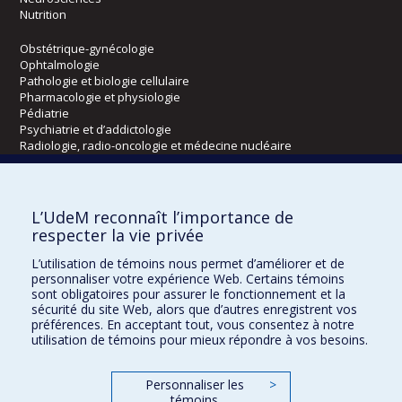
Nutrition
Obstétrique-gynécologie
Ophtalmologie
Pathologie et biologie cellulaire
Pharmacologie et physiologie
Pédiatrie
Psychiatrie et d’addictologie
Radiologie, radio-oncologie et médecine nucléaire
Écoles
L’UdeM reconnaît l’importance de
Kinésiologie et des sciences de l’activité physique
respecter la vie privée
Orthophonie et audiologie
L’utilisation de témoins nous permet d’améliorer et de
Réadaptation
personnaliser votre expérience Web. Certains témoins
sont obligatoires pour assurer le fonctionnement et la
Directions
sécurité du site Web, alors que d’autres enregistrent vos
préférences. En acceptant tout, vous consentez à notre
DPC
utilisation de témoins pour mieux répondre à vos besoins.
CPASS
Éthique clinique
Personnaliser les
>
témoins