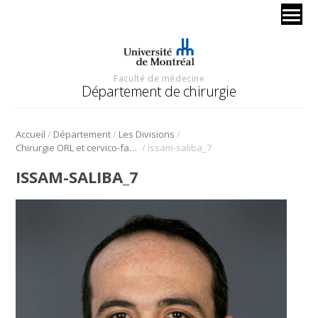
Faculté de médecine
Département de chirurgie
/
/
/
Accueil
Département
Les Divisions
/
Chirurgie ORL et cervico-faciale
issam-saliba_7
ISSAM-SALIBA_7