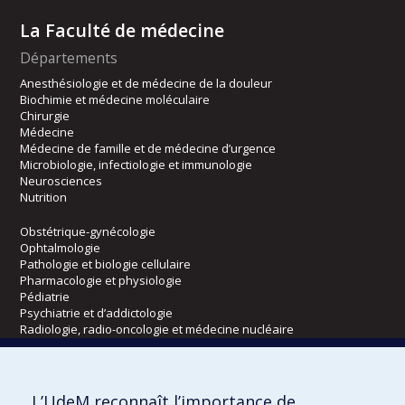
La Faculté de médecine
Départements
Anesthésiologie et de médecine de la douleur
Biochimie et médecine moléculaire
Chirurgie
Médecine
Médecine de famille et de médecine d’urgence
Microbiologie, infectiologie et immunologie
Neurosciences
Nutrition
Obstétrique-gynécologie
Ophtalmologie
Pathologie et biologie cellulaire
Pharmacologie et physiologie
Pédiatrie
Psychiatrie et d’addictologie
Radiologie, radio-oncologie et médecine nucléaire
Écoles
L’UdeM reconnaît l’importance de