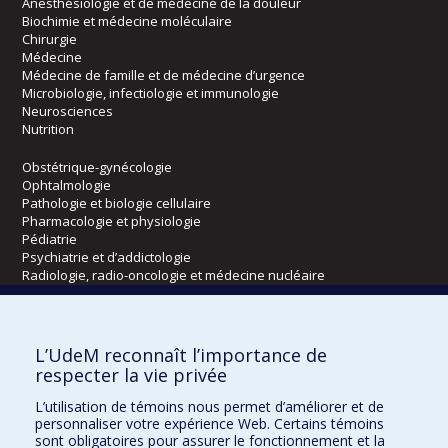
Anesthésiologie et de médecine de la douleur
Biochimie et médecine moléculaire
Chirurgie
Médecine
Médecine de famille et de médecine d’urgence
Microbiologie, infectiologie et immunologie
Neurosciences
Nutrition
Obstétrique-gynécologie
Ophtalmologie
Pathologie et biologie cellulaire
Pharmacologie et physiologie
Pédiatrie
Psychiatrie et d’addictologie
Radiologie, radio-oncologie et médecine nucléaire
Écoles
L’UdeM reconnaît l’importance de
Kinésiologie et des sciences de l’activité physique
respecter la vie privée
Orthophonie et audiologie
L’utilisation de témoins nous permet d’améliorer et de
Réadaptation
personnaliser votre expérience Web. Certains témoins
sont obligatoires pour assurer le fonctionnement et la