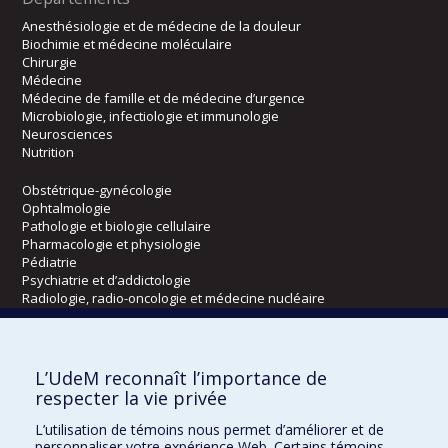
Anesthésiologie et de médecine de la douleur
Biochimie et médecine moléculaire
Chirurgie
Médecine
Médecine de famille et de médecine d’urgence
Microbiologie, infectiologie et immunologie
Neurosciences
Nutrition
Obstétrique-gynécologie
Ophtalmologie
Pathologie et biologie cellulaire
Pharmacologie et physiologie
Pédiatrie
Psychiatrie et d’addictologie
Radiologie, radio-oncologie et médecine nucléaire
Écoles
L’UdeM reconnaît l’importance de
Kinésiologie et des sciences de l’activité physique
respecter la vie privée
Orthophonie et audiologie
L’utilisation de témoins nous permet d’améliorer et de
Réadaptation
personnaliser votre expérience Web. Certains témoins