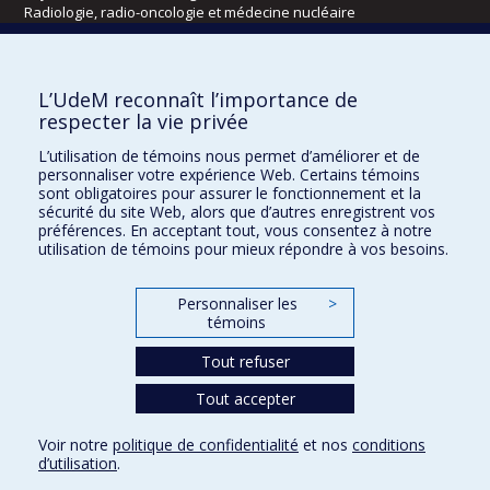
Radiologie, radio-oncologie et médecine nucléaire
Écoles
L’UdeM reconnaît l’importance de
Kinésiologie et des sciences de l’activité physique
respecter la vie privée
Orthophonie et audiologie
L’utilisation de témoins nous permet d’améliorer et de
Réadaptation
personnaliser votre expérience Web. Certains témoins
sont obligatoires pour assurer le fonctionnement et la
Directions
sécurité du site Web, alors que d’autres enregistrent vos
préférences. En acceptant tout, vous consentez à notre
DPC
utilisation de témoins pour mieux répondre à vos besoins.
CPASS
Éthique clinique
Personnaliser les
>
témoins
Tout refuser
Tout accepter
Voir notre
politique de confidentialité
et nos
conditions
d’utilisation
.