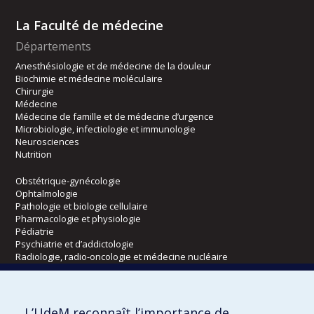
La Faculté de médecine
Départements
Anesthésiologie et de médecine de la douleur
Biochimie et médecine moléculaire
Chirurgie
Médecine
Médecine de famille et de médecine d’urgence
Microbiologie, infectiologie et immunologie
Neurosciences
Nutrition
Obstétrique-gynécologie
Ophtalmologie
Pathologie et biologie cellulaire
Pharmacologie et physiologie
Pédiatrie
Psychiatrie et d’addictologie
Radiologie, radio-oncologie et médecine nucléaire
Écoles
L’UdeM reconnaît l’importance de