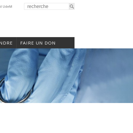
il UdeM
INDRE
FAIRE UN DON