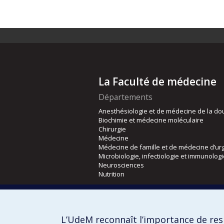
La Faculté de médecine
Départements
Anesthésiologie et de médecine de la do
Biochimie et médecine moléculaire
Chirurgie
Médecine
Médecine de famille et de médecine d’ur
Microbiologie, infectiologie et immunolog
Neurosciences
Nutrition
Écoles
Kinésiologie et des sciences de l’activité
L’UdeM reconnaît l’importance de resp
Orthophonie et audiologie