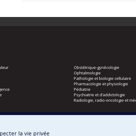
uleur
Obstétrique-gynécologie
Ophtalmologie
Pathologie et biologie cellulaire
Pharmacologie et physiologie
gence
Pédiatrie
ie
Psychiatrie et d’addictologie
Radiologie, radio-oncologie et mé
Directions
 physique
DPC
ecter la vie privée
CPASS