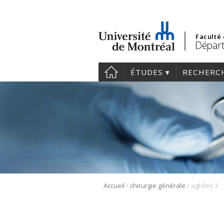
Faculté
Départ
ÉTUDES
RECHERC
/
/
Accueil
chirurgie générale
aghiles 3