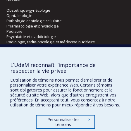
Obstétrique-gynécologie
Ophtalmologie
Pathologie et biologie cellulaire
Pharmacologie et physiologie
Pédiatrie
Psychiatrie et d’addictologie
Radiologie, radio-oncologie et médecine nucléaire
Écoles
L’UdeM reconnaît l’importance de
Kinésiologie et des sciences de l’activité physique
respecter la vie privée
Orthophonie et audiologie
L’utilisation de témoins nous permet d’améliorer et de
Réadaptation
personnaliser votre expérience Web. Certains témoins
sont obligatoires pour assurer le fonctionnement et la
Directions
sécurité du site Web, alors que d’autres enregistrent vos
préférences. En acceptant tout, vous consentez à notre
DPC
utilisation de témoins pour mieux répondre à vos besoins.
CPASS
Éthique clinique
Personnaliser les
>
témoins