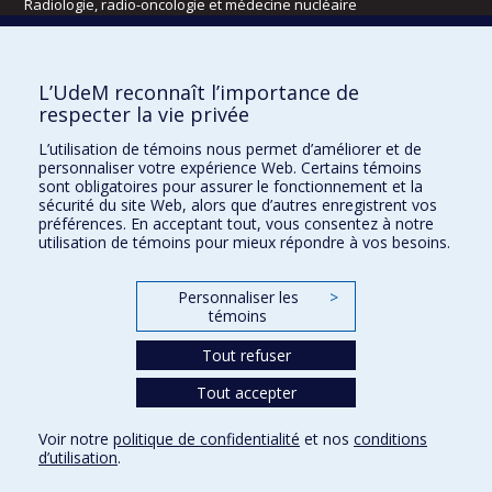
Radiologie, radio-oncologie et médecine nucléaire
Écoles
L’UdeM reconnaît l’importance de
Kinésiologie et des sciences de l’activité physique
respecter la vie privée
Orthophonie et audiologie
L’utilisation de témoins nous permet d’améliorer et de
Réadaptation
personnaliser votre expérience Web. Certains témoins
sont obligatoires pour assurer le fonctionnement et la
Directions
sécurité du site Web, alors que d’autres enregistrent vos
préférences. En acceptant tout, vous consentez à notre
DPC
utilisation de témoins pour mieux répondre à vos besoins.
CPASS
Éthique clinique
Personnaliser les
>
témoins
Tout refuser
Tout accepter
Voir notre
politique de confidentialité
et nos
conditions
d’utilisation
.
Confidentialité
Conditions d’utilisation
Paramètres des témoins