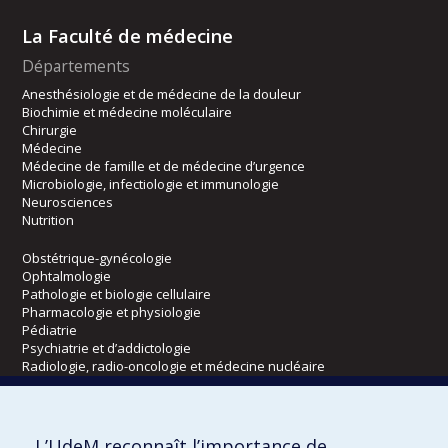
La Faculté de médecine
Départements
Anesthésiologie et de médecine de la douleur
Biochimie et médecine moléculaire
Chirurgie
Médecine
Médecine de famille et de médecine d’urgence
Microbiologie, infectiologie et immunologie
Neurosciences
Nutrition
Obstétrique-gynécologie
Ophtalmologie
Pathologie et biologie cellulaire
Pharmacologie et physiologie
Pédiatrie
Psychiatrie et d’addictologie
Radiologie, radio-oncologie et médecine nucléaire
Écoles
L’UdeM reconnaît l’importance de