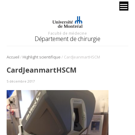
Faculté de médecine
Département de chirurgie
/
/
Accueil
Highlight scientifique
CardJeanmartHSCM
CardJeanmartHSCM
5 décembre 2017