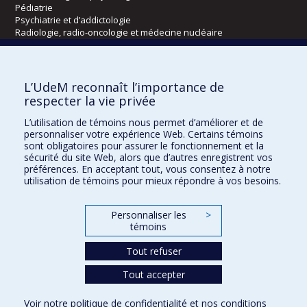
Pédiatrie
Psychiatrie et d’addictologie
Radiologie, radio-oncologie et médecine nucléaire
Écoles
L’UdeM reconnaît l’importance de
Kinésiologie et des sciences de l’activité physique
respecter la vie privée
Orthophonie et audiologie
L’utilisation de témoins nous permet d’améliorer et de
Réadaptation
personnaliser votre expérience Web. Certains témoins
sont obligatoires pour assurer le fonctionnement et la
Directions
sécurité du site Web, alors que d’autres enregistrent vos
préférences. En acceptant tout, vous consentez à notre
DPC
utilisation de témoins pour mieux répondre à vos besoins.
CPASS
Éthique clinique
Personnaliser les
>
témoins
Tout refuser
Tout accepter
Voir notre
politique de confidentialité
et nos
conditions