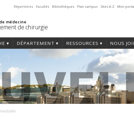
Répertoires
Facultés
Bibliothèques
Plan campus
Sites A-Z
Mon porta
 de médecine
ement de chirurgie
HE
DÉPARTEMENT
RESSOURCES
NOUS JO
medaille