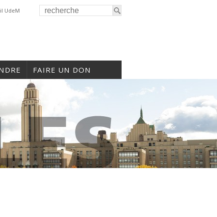
il UdeM
INDRE
FAIRE UN DON