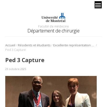
Faculté de médecine
Département de chirurgie
/
/
/
Accueil
Résidents et étudiants
Excellente représentation au congrès annuel de la CAPS
Ped 3 Capture
Ped 3 Capture
23 octobre 2025