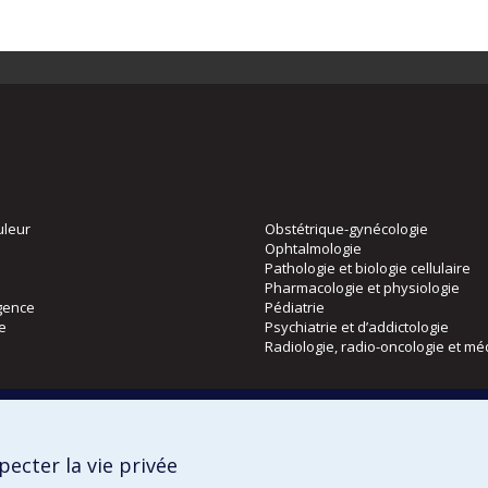
uleur
Obstétrique-gynécologie
Ophtalmologie
Pathologie et biologie cellulaire
Pharmacologie et physiologie
gence
Pédiatrie
ie
Psychiatrie et d’addictologie
Radiologie, radio-oncologie et mé
Directions
 physique
DPC
ecter la vie privée
CPASS