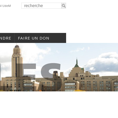
il UdeM
INDRE
FAIRE UN DON