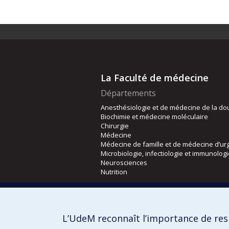
La Faculté de médecine
Départements
Anesthésiologie et de médecine de la do
Biochimie et médecine moléculaire
Chirurgie
Médecine
Médecine de famille et de médecine d’ur
Microbiologie, infectiologie et immunolog
Neurosciences
Nutrition
Écoles
Kinésiologie et des sciences de l’activité
L’UdeM reconnaît l’importance de resp
Orthophonie et audiologie