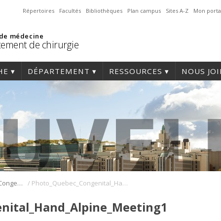
Répertoires
Facultés
Bibliothèques
Plan campus
Sites A-Z
Mon porta
 de médecine
ement de chirurgie
HE
DÉPARTEMENT
RESSOURCES
NOUS JO
/
Dre Émilie Bougie – Congenital Hand Alpine Meeting
Photo_Quebec_Congenital_Hand_Alpine_Meeting1
nital_Hand_Alpine_Meeting1