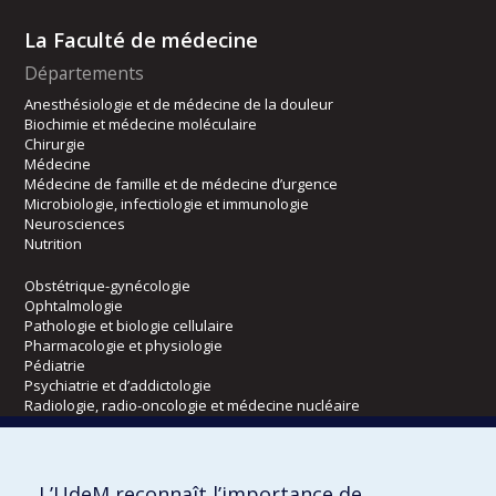
La Faculté de médecine
Départements
Anesthésiologie et de médecine de la douleur
Biochimie et médecine moléculaire
Chirurgie
Médecine
Médecine de famille et de médecine d’urgence
Microbiologie, infectiologie et immunologie
Neurosciences
Nutrition
Obstétrique-gynécologie
Ophtalmologie
Pathologie et biologie cellulaire
Pharmacologie et physiologie
Pédiatrie
Psychiatrie et d’addictologie
Radiologie, radio-oncologie et médecine nucléaire
Écoles
L’UdeM reconnaît l’importance de