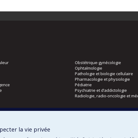
uleur
Obstétrique-gynécologie
Ophtalmologie
Pathologie et biologie cellulaire
Pharmacologie et physiologie
gence
Pédiatrie
ie
Psychiatrie et d’addictologie
Radiologie, radio-oncologie et mé
Directions
 physique
DPC
ecter la vie privée
CPASS
Éthique clinique