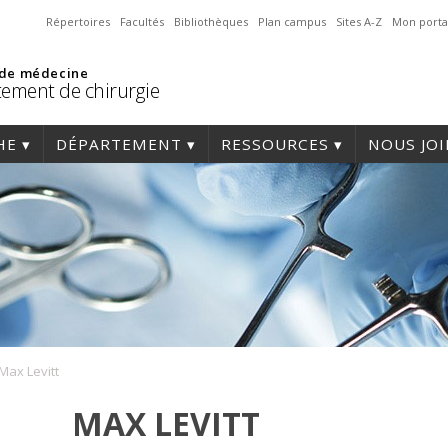
Répertoires
Facultés
Bibliothèques
Plan campus
Sites A-Z
Mon porta
 de médecine
ement de chirurgie
HE
DÉPARTEMENT
RESSOURCES
NOUS JO
Max Levitt
MAX LEVITT