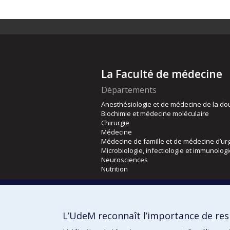
La Faculté de médecine
Départements
Anesthésiologie et de médecine de la do
Biochimie et médecine moléculaire
Chirurgie
Médecine
Médecine de famille et de médecine d’ur
Microbiologie, infectiologie et immunolog
Neurosciences
Nutrition
Écoles
Kinésiologie et des sciences de l’activité
L’UdeM reconnaît l’importance de resp
Orthophonie et audiologie
Réadaptation