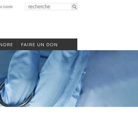
il UdeM
INDRE
FAIRE UN DON