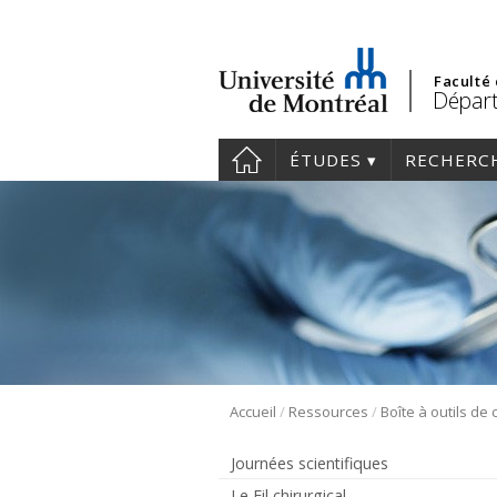
Faculté
Départ
ÉTUDES
RECHERC
/
/
Accueil
Ressources
Journées scientifiques
Le Fil chirurgical