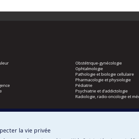
uleur
Obstétrique-gynécologie
Ophtalmologie
Pathologie et biologie cellulaire
Pharmacologie et physiologie
gence
Pédiatrie
ie
Psychiatrie et d’addictologie
Radiologie, radio-oncologie et mé
Directions
 physique
DPC
ecter la vie privée
CPASS
Éthique clinique