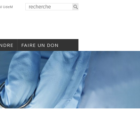
il UdeM
INDRE
FAIRE UN DON