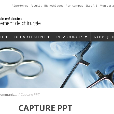
Répertoires
Facultés
Bibliothèques
Plan campus
Sites A-Z
Mon porta
 de médecine
ement de chirurgie
HE
DÉPARTEMENT
RESSOURCES
NOUS JO
/
Boîte à outils de communication
Capture PPT
CAPTURE PPT