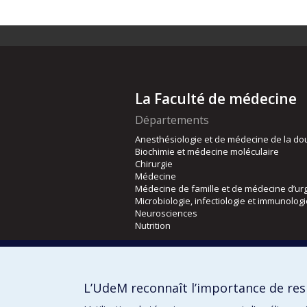
La Faculté de médecine
Départements
Anesthésiologie et de médecine de la do
Biochimie et médecine moléculaire
Chirurgie
Médecine
Médecine de famille et de médecine d’ur
Microbiologie, infectiologie et immunolog
Neurosciences
Nutrition
Écoles
Kinésiologie et des sciences de l’activité
L’UdeM reconnaît l’importance de resp
Orthophonie et audiologie
Réadaptation