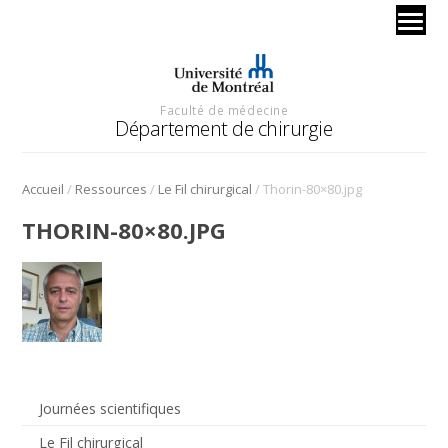
Faculté de médecine
Département de chirurgie
/
/
/
Accueil
Ressources
Le Fil chirurgical
Thorin-80×80.jpg
THORIN-80×80.JPG
Journées scientifiques
Le Fil chirurgical