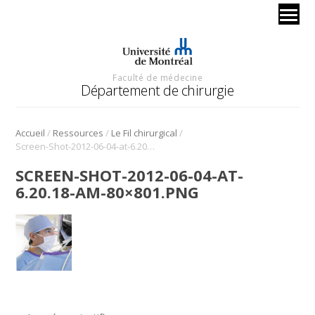
Faculté de médecine
Département de chirurgie
/
/
/
Accueil
Ressources
Le Fil chirurgical
Screen-Shot-2012-06-04-at-6.20.18-AM-80×801.png
SCREEN-SHOT-2012-06-04-AT-
6.20.18-AM-80×801.PNG