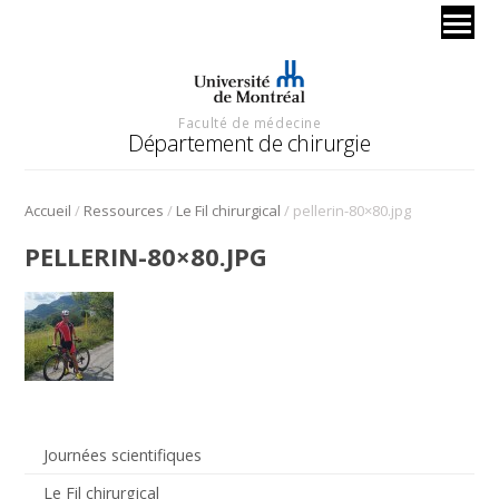
Faculté de médecine
Département de chirurgie
/
/
/
Accueil
Ressources
Le Fil chirurgical
pellerin-80×80.jpg
PELLERIN-80×80.JPG
Journées scientifiques
Le Fil chirurgical