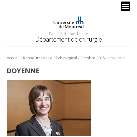
Faculté de médecine
Département de chirurgie
/
/
/
/
Accueil
Ressources
Le Fil chirurgical
Octobre 2015
doyenne
DOYENNE