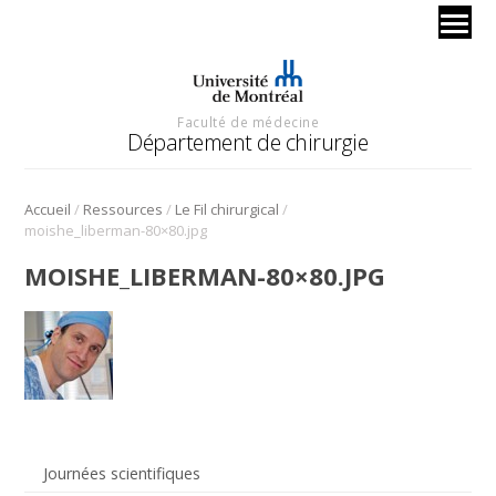
Faculté de médecine
Département de chirurgie
/
/
/
Accueil
Ressources
Le Fil chirurgical
moishe_liberman-80×80.jpg
MOISHE_LIBERMAN-80×80.JPG
Journées scientifiques