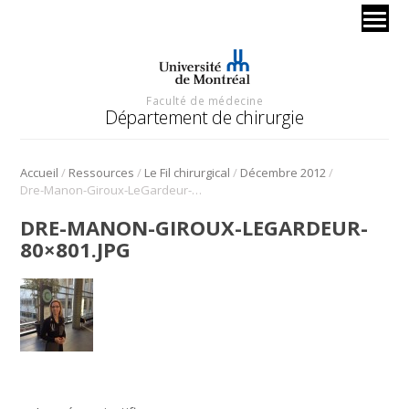
Faculté de médecine
Département de chirurgie
/
/
/
/
Accueil
Ressources
Le Fil chirurgical
Décembre 2012
Dre-Manon-Giroux-LeGardeur-80×801.jpg
DRE-MANON-GIROUX-LEGARDEUR-
80×801.JPG