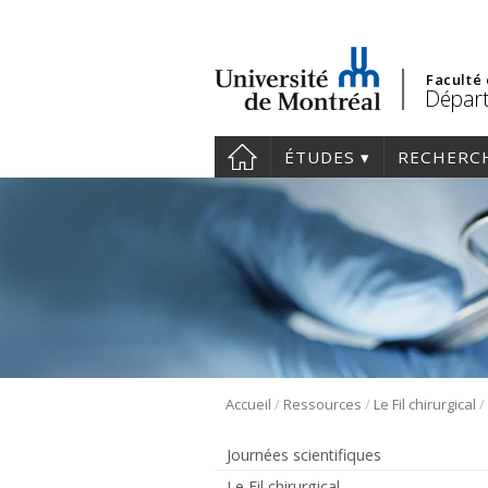
Faculté
Départ
ÉTUDES
RECHERC
/
/
/
Accueil
Ressources
Le Fil chirurgical
Journées scientifiques
Le Fil chirurgical