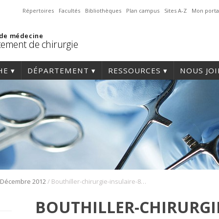
Répertoires
Facultés
Bibliothèques
Plan campus
Sites A-Z
Mon porta
 de médecine
ement de chirurgie
HE
DÉPARTEMENT
RESSOURCES
NOUS JO
/
Décembre 2012
Bouthiller-chirurgie-insulaire-80×801.png
BOUTHILLER-CHIRURGIE