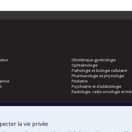
uleur
Obstétrique-gynécologie
Ophtalmologie
Pathologie et biologie cellulaire
Pharmacologie et physiologie
gence
Pédiatrie
ie
Psychiatrie et d’addictologie
Radiologie, radio-oncologie et mé
Directions
 physique
DPC
ecter la vie privée
CPASS
Éthique clinique