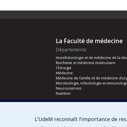
La Faculté de médecine
Départements
Anesthésiologie et de médecine de la do
Biochimie et médecine moléculaire
Chirurgie
Médecine
Médecine de famille et de médecine d’ur
Microbiologie, infectiologie et immunolog
Neurosciences
Nutrition
Écoles
Kinésiologie et des sciences de l’activité
L’UdeM reconnaît l’importance de resp
Orthophonie et audiologie
Réadaptation