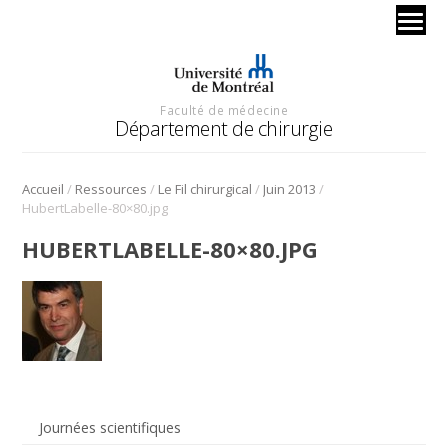
Faculté de médecine
Département de chirurgie
/
/
/
/
Accueil
Ressources
Le Fil chirurgical
Juin 2013
HubertLabelle-80×80.jpg
HUBERTLABELLE-80×80.JPG
Journées scientifiques