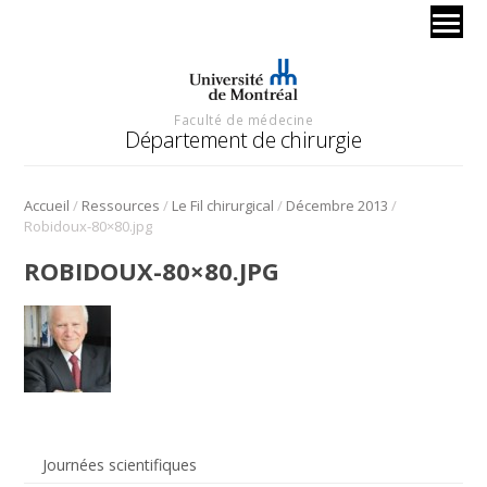
Faculté de médecine
Département de chirurgie
/
/
/
/
Accueil
Ressources
Le Fil chirurgical
Décembre 2013
Robidoux-80×80.jpg
ROBIDOUX-80×80.JPG
Journées scientifiques