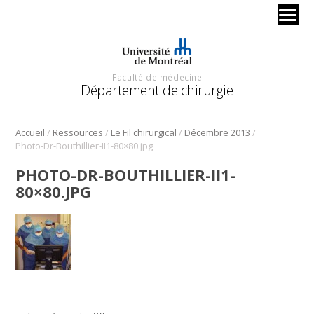
Faculté de médecine
Département de chirurgie
/
/
/
/
Accueil
Ressources
Le Fil chirurgical
Décembre 2013
Photo-Dr-Bouthillier-II1-80×80.jpg
PHOTO-DR-BOUTHILLIER-II1-
80×80.JPG