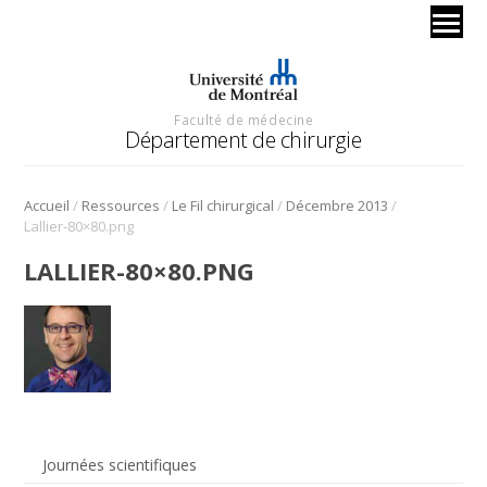
Faculté de médecine
Département de chirurgie
/
/
/
/
Accueil
Ressources
Le Fil chirurgical
Décembre 2013
Lallier-80×80.png
LALLIER-80×80.PNG
Journées scientifiques