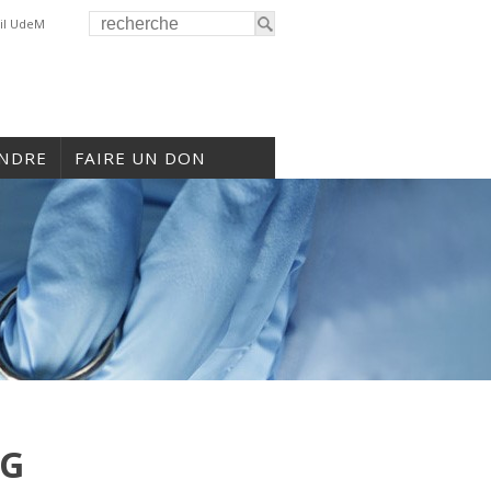
il UdeM
INDRE
FAIRE UN DON
PG