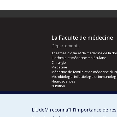
La Faculté de médecine
Départements
Anesthésiologie et de médecine de la do
Biochimie et médecine moléculaire
Chirurgie
Médecine
Médecine de famille et de médecine d’ur
Microbiologie, infectiologie et immunolog
Neurosciences
Nutrition
Écoles
Kinésiologie et des sciences de l’activité
L’UdeM reconnaît l’importance de resp
Orthophonie et audiologie
Réadaptation