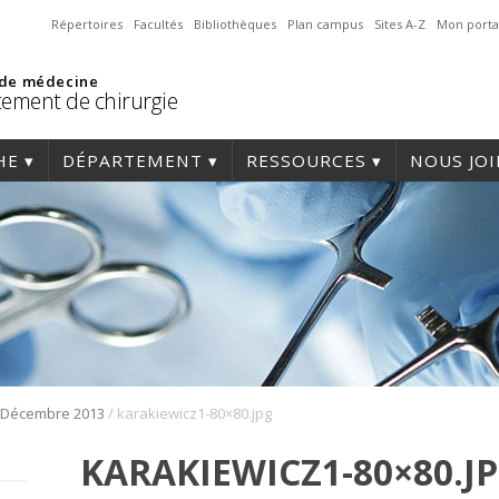
Répertoires
Facultés
Bibliothèques
Plan campus
Sites A-Z
Mon porta
 de médecine
ement de chirurgie
HE
DÉPARTEMENT
RESSOURCES
NOUS JO
/
Décembre 2013
karakiewicz1-80×80.jpg
KARAKIEWICZ1-80×80.J