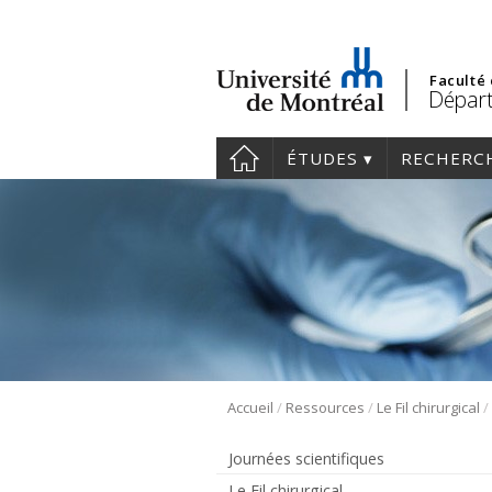
Faculté
Départ
ÉTUDES
RECHERC
/
/
/
Accueil
Ressources
Le Fil chirurgical
Journées scientifiques
Le Fil chirurgical