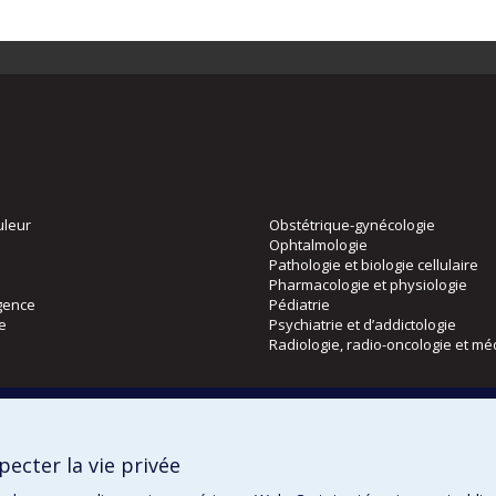
uleur
Obstétrique-gynécologie
Ophtalmologie
Pathologie et biologie cellulaire
Pharmacologie et physiologie
gence
Pédiatrie
ie
Psychiatrie et d’addictologie
Radiologie, radio-oncologie et mé
Directions
 physique
DPC
ecter la vie privée
CPASS
Éthique clinique