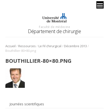
Faculté de médecine
Département de chirurgie
/
/
/
/
Accueil
Ressources
Le Fil chirurgical
Décembre 2013
Bouthillier-80×80.png
BOUTHILLIER-80×80.PNG
Journées scientifiques