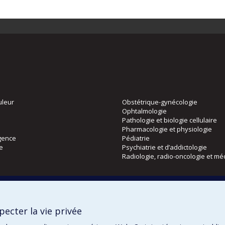
uleur
Obstétrique-gynécologie
Ophtalmologie
Pathologie et biologie cellulaire
Pharmacologie et physiologie
gence
Pédiatrie
ie
Psychiatrie et d’addictologie
Radiologie, radio-oncologie et mé
Directions
 physique
DPC
ecter la vie privée
CPASS
Éthique clinique