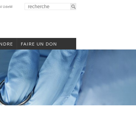
il UdeM
INDRE
FAIRE UN DON