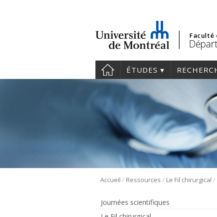
Faculté
Départ
ÉTUDES
RECHERC
/
/
/
Accueil
Ressources
Le Fil chirurgical
Journées scientifiques
Le Fil chirurgical