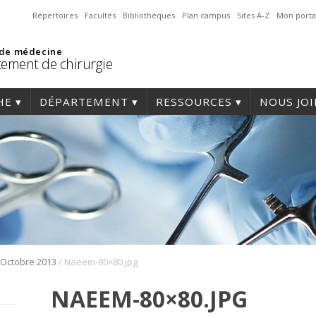
Répertoires
Facultés
Bibliothèques
Plan campus
Sites A-Z
Mon porta
 de médecine
ement de chirurgie
HE
DÉPARTEMENT
RESSOURCES
NOUS JO
/
Octobre 2013
Naeem-80×80.jpg
NAEEM-80×80.JPG