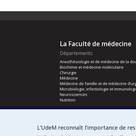
La Faculté de médecine
Départements
Anesthésiologie et de médecine de la do
Biochimie et médecine moléculaire
Chirurgie
Médecine
Médecine de famille et de médecine d’ur
Microbiologie, infectiologie et immunolog
Neurosciences
Nutrition
Écoles
Kinésiologie et des sciences de l’activité
L’UdeM reconnaît l’importance de resp
Orthophonie et audiologie
Réadaptation