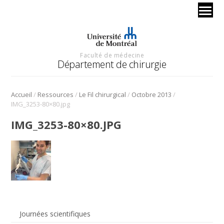
Faculté de médecine
Département de chirurgie
/
/
/
/
Accueil
Ressources
Le Fil chirurgical
Octobre 2013
IMG_3253-80×80.jpg
IMG_3253-80×80.JPG
Journées scientifiques