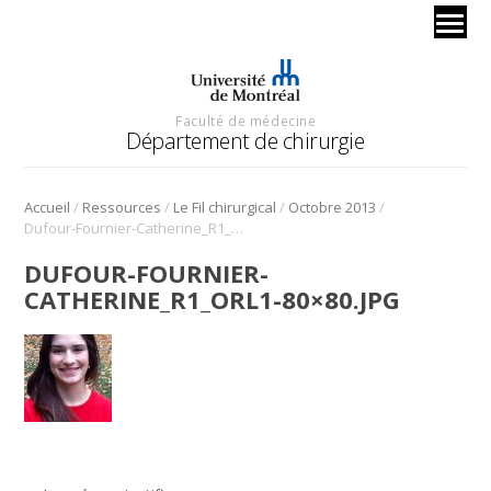
Faculté de médecine
Département de chirurgie
/
/
/
/
Accueil
Ressources
Le Fil chirurgical
Octobre 2013
Dufour-Fournier-Catherine_R1_ORL1-80×80.jpg
DUFOUR-FOURNIER-
CATHERINE_R1_ORL1-80×80.JPG