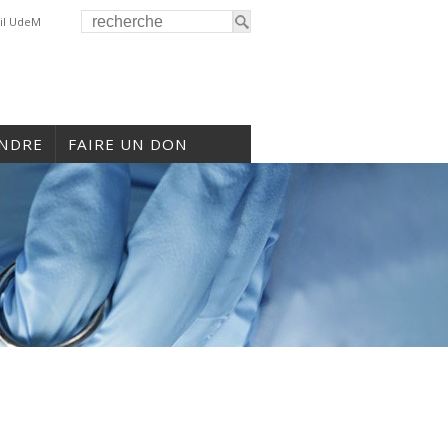
il UdeM
INDRE
FAIRE UN DON