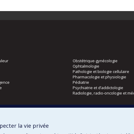
uleur
Obstétrique-gynécologie
Ophtalmologie
Pathologie et biologie cellulaire
Pharmacologie et physiologie
gence
Pédiatrie
ie
Psychiatrie et d’addictologie
Radiologie, radio-oncologie et mé
Directions
 physique
DPC
ecter la vie privée
CPASS
Éthique clinique