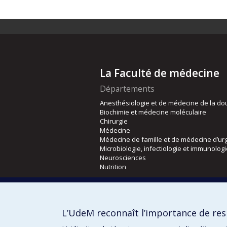
La Faculté de médecine
Départements
Anesthésiologie et de médecine de la do
Biochimie et médecine moléculaire
Chirurgie
Médecine
Médecine de famille et de médecine d’ur
Microbiologie, infectiologie et immunolog
Neurosciences
Nutrition
Écoles
Kinésiologie et des sciences de l’activité
L’UdeM reconnaît l’importance de resp
Orthophonie et audiologie
Réadaptation