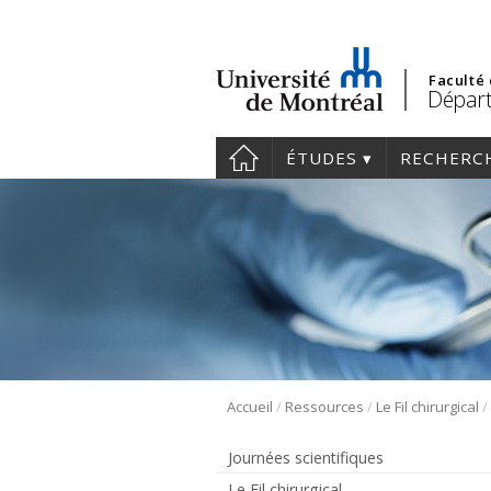
Faculté
Départ
ÉTUDES
RECHERC
/
/
/
Accueil
Ressources
Le Fil chirurgical
Journées scientifiques
Le Fil chirurgical