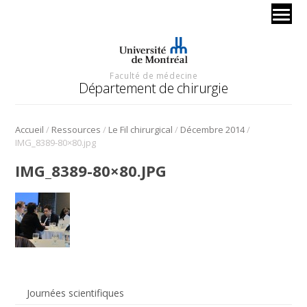
Faculté de médecine
Département de chirurgie
/
/
/
/
Accueil
Ressources
Le Fil chirurgical
Décembre 2014
IMG_8389-80×80.jpg
IMG_8389-80×80.JPG
Journées scientifiques