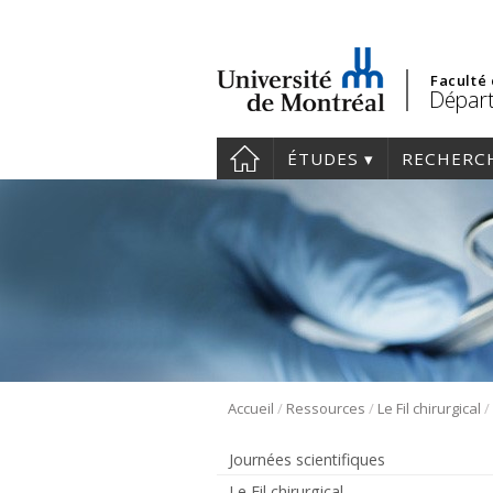
Faculté
Départ
ÉTUDES
RECHERC
/
/
/
Accueil
Ressources
Le Fil chirurgical
Journées scientifiques
Le Fil chirurgical