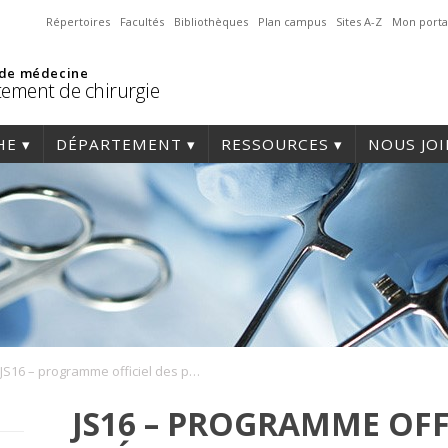
Répertoires
Facultés
Bibliothèques
Plan campus
Sites A-Z
Mon porta
 de médecine
ement de chirurgie
HE
DÉPARTEMENT
RESSOURCES
NOUS JO
JS16 – programme officiel des présentations
JS16 – PROGRAMME OFF