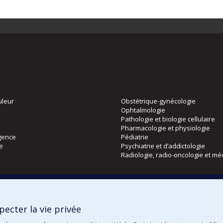
uleur
Obstétrique-gynécologie
Ophtalmologie
Pathologie et biologie cellulaire
Pharmacologie et physiologie
gence
Pédiatrie
ie
Psychiatrie et d’addictologie
Radiologie, radio-oncologie et mé
Directions
 physique
DPC
ecter la vie privée
CPASS
Éthique clinique