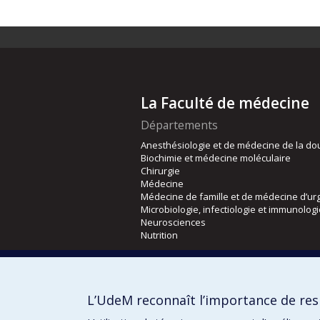
La Faculté de médecine
Départements
Anesthésiologie et de médecine de la do
Biochimie et médecine moléculaire
Chirurgie
Médecine
Médecine de famille et de médecine d’ur
Microbiologie, infectiologie et immunolog
Neurosciences
Nutrition
Écoles
Kinésiologie et des sciences de l’activité
L’UdeM reconnaît l’importance de resp
Orthophonie et audiologie
Réadaptation