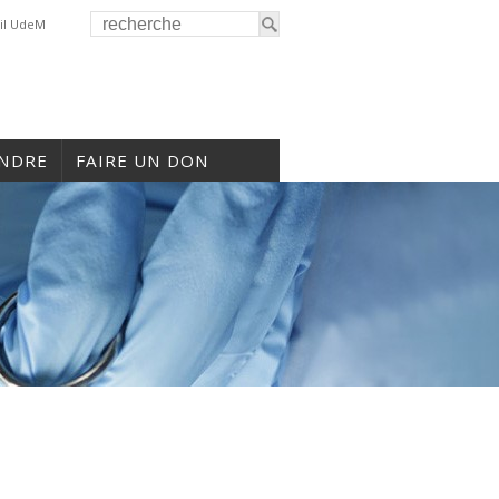
il UdeM
INDRE
FAIRE UN DON