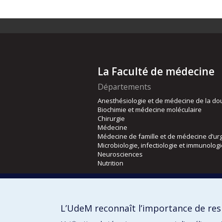
La Faculté de médecine
Départements
Anesthésiologie et de médecine de la do
Biochimie et médecine moléculaire
Chirurgie
Médecine
Médecine de famille et de médecine d’ur
Microbiologie, infectiologie et immunolog
Neurosciences
Nutrition
Écoles
Kinésiologie et des sciences de l’activité
L’UdeM reconnaît l’importance de resp
Orthophonie et audiologie
Réadaptation