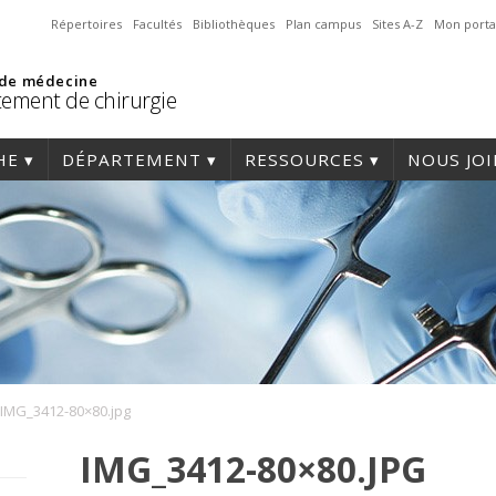
Répertoires
Facultés
Bibliothèques
Plan campus
Sites A-Z
Mon porta
 de médecine
ement de chirurgie
HE
DÉPARTEMENT
RESSOURCES
NOUS JO
IMG_3412-80×80.jpg
IMG_3412-80×80.JPG