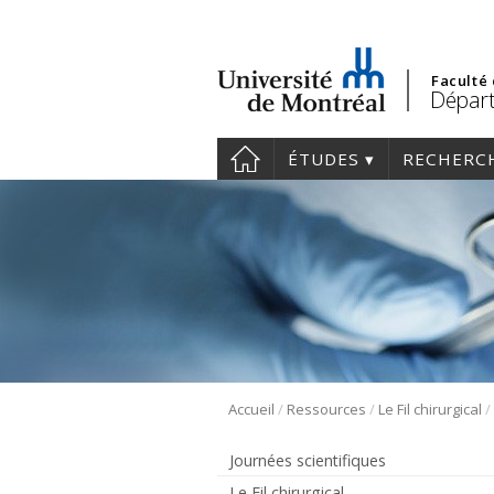
Faculté
Départ
ÉTUDES
RECHERC
/
/
/
Accueil
Ressources
Le Fil chirurgical
Journées scientifiques
Le Fil chirurgical