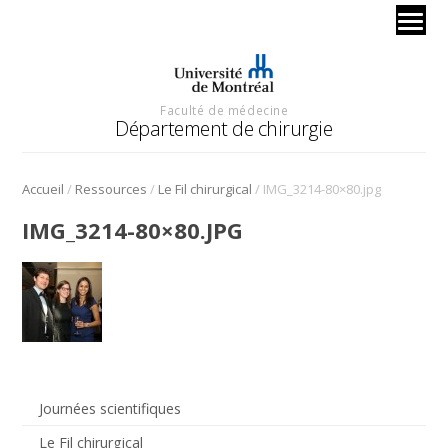
Faculté de médecine
Département de chirurgie
/
/
/
Accueil
Ressources
Le Fil chirurgical
IMG_3214-80×80.jpg
IMG_3214-80×80.JPG
Journées scientifiques
Le Fil chirurgical