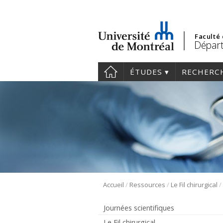
Faculté
Départ
ÉTUDES
RECHERC
/
/
/
Accueil
Ressources
Le Fil chirurgical
Journées scientifiques
Le Fil chirurgical