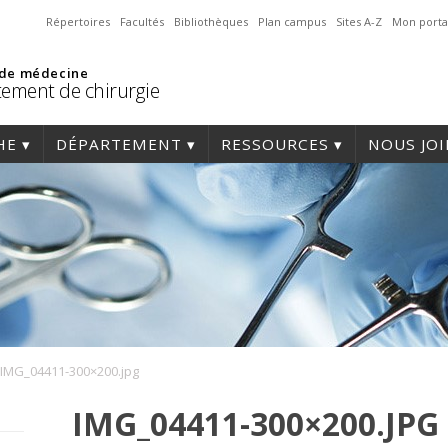
Répertoires
Facultés
Bibliothèques
Plan campus
Sites A-Z
Mon porta
 de médecine
ement de chirurgie
HE
DÉPARTEMENT
RESSOURCES
NOUS JO
IMG_04411-300×200.jpg
IMG_04411-300×200.JPG