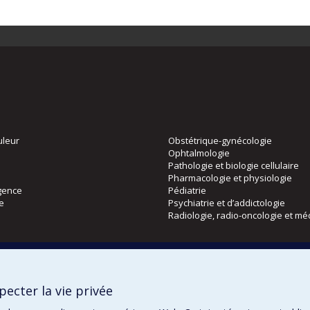
uleur
Obstétrique-gynécologie
Ophtalmologie
Pathologie et biologie cellulaire
Pharmacologie et physiologie
gence
Pédiatrie
ie
Psychiatrie et d’addictologie
Radiologie, radio-oncologie et mé
Directions
 physique
DPC
ecter la vie privée
CPASS
Éthique clinique