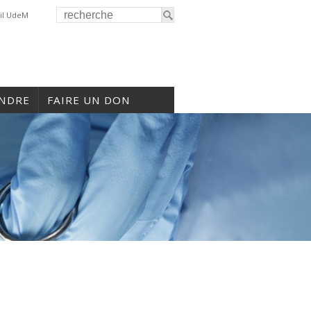
il UdeM
INDRE
FAIRE UN DON