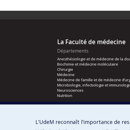
La Faculté de médecine
Départements
Anesthésiologie et de médecine de la do
Biochimie et médecine moléculaire
Chirurgie
Médecine
Médecine de famille et de médecine d’ur
Microbiologie, infectiologie et immunolog
Neurosciences
Nutrition
Écoles
Kinésiologie et des sciences de l’activité
L’UdeM reconnaît l’importance de resp
Orthophonie et audiologie
Réadaptation