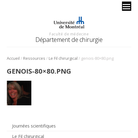
Faculté de médecine
Département de chirurgie
/
/
/
Accueil
Ressources
Le Fil chirurgical
genois-80×80.png
GENOIS-80×80.PNG
Journées scientifiques
Le Fil chirurgical