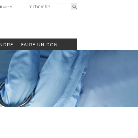
il UdeM
INDRE
FAIRE UN DON