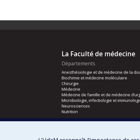
La Faculté de médecine
Départements
Anesthésiologie et de médecine de la do
Biochimie et médecine moléculaire
Chirurgie
Médecine
Médecine de famille et de médecine d’ur
Microbiologie, infectiologie et immunolog
Neurosciences
Nutrition
Écoles
Kinésiologie et des sciences de l’activité