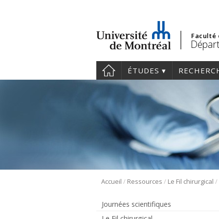
Faculté
Départ
ÉTUDES
RECHERC
/
/
/
Accueil
Ressources
Le Fil chirurgical
Journées scientifiques
Le Fil chirurgical