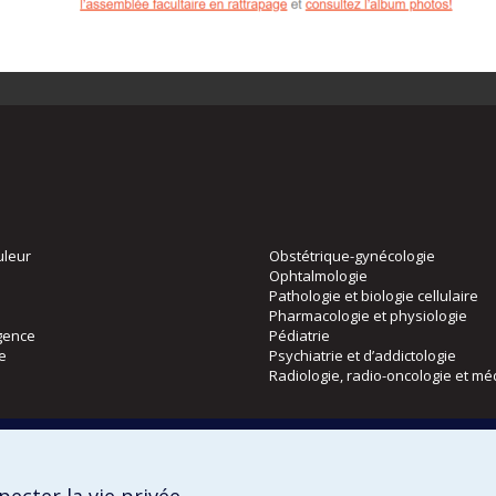
uleur
Obstétrique-gynécologie
Ophtalmologie
Pathologie et biologie cellulaire
Pharmacologie et physiologie
gence
Pédiatrie
ie
Psychiatrie et d’addictologie
Radiologie, radio-oncologie et mé
Directions
 physique
DPC