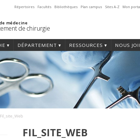
Répertoires
Facultés
Bibliothèques
Plan campus
Sites A-Z
Mon porta
 de médecine
ement de chirurgie
HE
DÉPARTEMENT
RESSOURCES
NOUS JO
Fil_site_Web
FIL_SITE_WEB