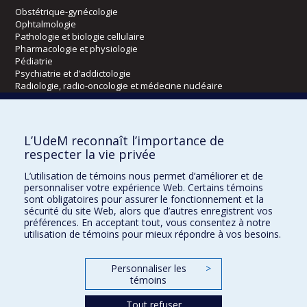
Obstétrique-gynécologie
Ophtalmologie
Pathologie et biologie cellulaire
Pharmacologie et physiologie
Pédiatrie
Psychiatrie et d’addictologie
Radiologie, radio-oncologie et médecine nucléaire
Écoles
L’UdeM reconnaît l’importance de
Kinésiologie et des sciences de l’activité physique
respecter la vie privée
Orthophonie et audiologie
L’utilisation de témoins nous permet d’améliorer et de
Réadaptation
personnaliser votre expérience Web. Certains témoins
sont obligatoires pour assurer le fonctionnement et la
Directions
sécurité du site Web, alors que d’autres enregistrent vos
préférences. En acceptant tout, vous consentez à notre
DPC
utilisation de témoins pour mieux répondre à vos besoins.
CPASS
Éthique clinique
Personnaliser les
>
témoins
Tout refuser