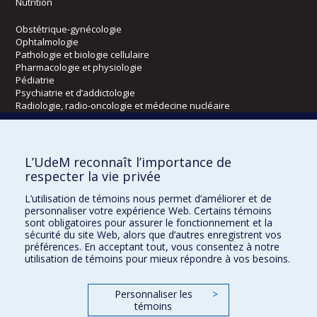
Nutrition
Obstétrique-gynécologie
Ophtalmologie
Pathologie et biologie cellulaire
Pharmacologie et physiologie
Pédiatrie
Psychiatrie et d’addictologie
Radiologie, radio-oncologie et médecine nucléaire
Écoles
L’UdeM reconnaît l’importance de
Kinésiologie et des sciences de l’activité physique
respecter la vie privée
Orthophonie et audiologie
L’utilisation de témoins nous permet d’améliorer et de
Réadaptation
personnaliser votre expérience Web. Certains témoins
sont obligatoires pour assurer le fonctionnement et la
Directions
sécurité du site Web, alors que d’autres enregistrent vos
préférences. En acceptant tout, vous consentez à notre
DPC
utilisation de témoins pour mieux répondre à vos besoins.
CPASS
Éthique clinique
Personnaliser les
>
témoins