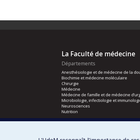
La Faculté de médecine
Départements
Anesthésiologie et de médecine de la do
Biochimie et médecine moléculaire
Chirurgie
Médecine
Médecine de famille et de médecine d’ur
Microbiologie, infectiologie et immunolog
Neurosciences
Nutrition
Écoles
Kinésiologie et des sciences de l’activité