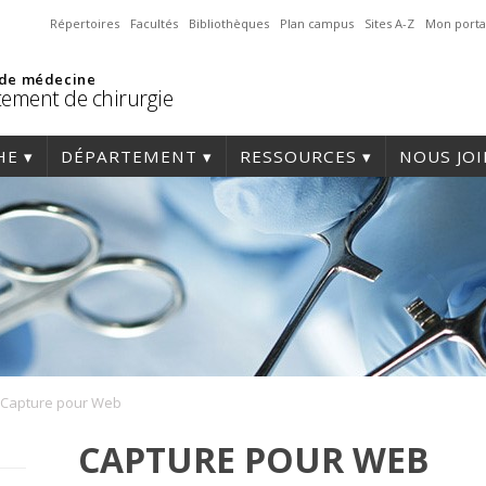
Répertoires
Facultés
Bibliothèques
Plan campus
Sites A-Z
Mon porta
 de médecine
ement de chirurgie
HE
DÉPARTEMENT
RESSOURCES
NOUS JO
Capture pour Web
CAPTURE POUR WEB