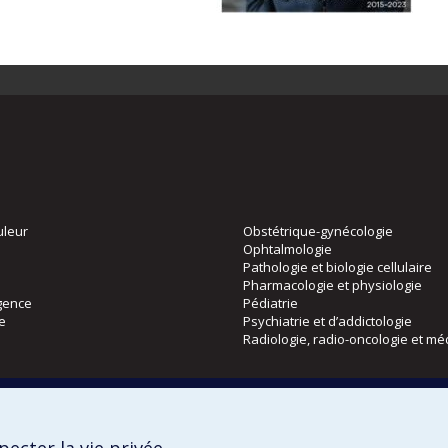
uleur
Obstétrique-gynécologie
Ophtalmologie
Pathologie et biologie cellulaire
Pharmacologie et physiologie
gence
Pédiatrie
ie
Psychiatrie et d’addictologie
Radiologie, radio-oncologie et mé
Directions
 physique
DPC