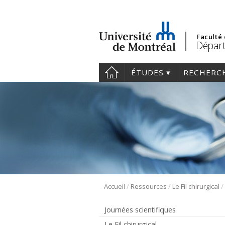
Faculté
Départ
ÉTUDES
RECHERC
/
/
/
Accueil
Ressources
Le Fil chirurgical
Journées scientifiques
Le Fil chirurgical