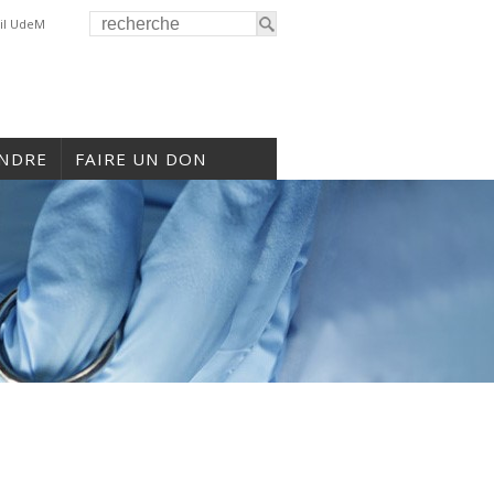
il UdeM
INDRE
FAIRE UN DON