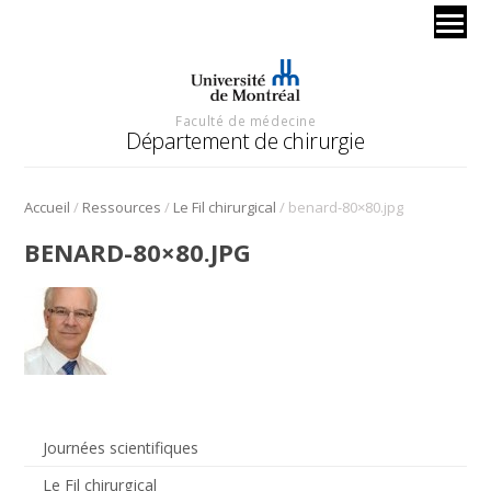
Faculté de médecine
Département de chirurgie
/
/
/
Accueil
Ressources
Le Fil chirurgical
benard-80×80.jpg
BENARD-80×80.JPG
Journées scientifiques
Le Fil chirurgical